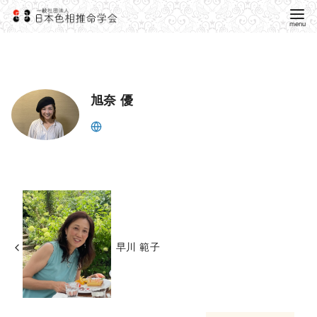
旭奈 優
早川 範子