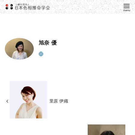
旭奈 優
里原 伊織