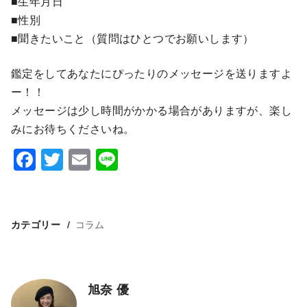
■生年月日
■性別
■聞きたいこと（質問はひとつでお願いします）
鑑定をしてあなたにぴったりのメッセージを送りますよ
ー！！
メッセージは少し時間がかかる場合がありますが、楽し
みにお待ちくださいね。
F
T
E
Li
a
wi
m
n
c
tt
ai
e
e
er
l
コラム
カテゴリー
b
o
o
旭奈 優