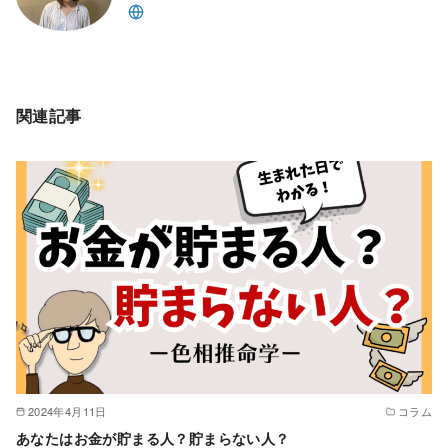
k
関連記事
2024年4月11日
コラム
あなたはお金が貯まる人？貯まらない人？