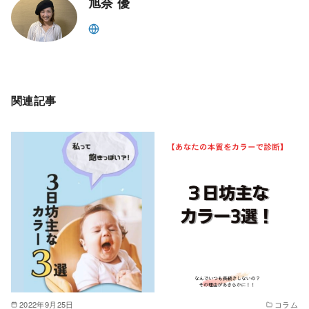
o
旭奈 優
k
関連記事
2022年9月25日
コラム