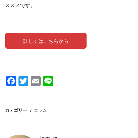
ススメです。
詳しくはこちらから
F
T
E
Li
a
wi
m
n
c
tt
ai
e
e
er
l
コラム
カテゴリー
b
o